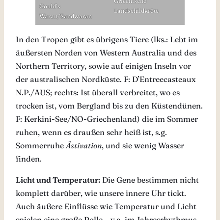
Griechische
Gould’s
Landschildkröte
Waran/Sandwaran
In den Tropen gibt es übrigens Tiere (lks.: Lebt im
äußersten Norden von Western Australia und des
Northern Territory, sowie auf einigen Inseln vor
der australischen Nordküste. F: D’Entreecasteaux
N.P./AUS; rechts: Ist überall verbreitet, wo es
trocken ist, vom Bergland bis zu den Küstendünen.
F: Kerkini-See/NO-Griechenland) die im Sommer
ruhen, wenn es draußen sehr heiß ist, s.g.
Sommerruhe
Ästivation
, und sie wenig Wasser
finden.
Licht und Temperatur:
Die Gene bestimmen nicht
komplett darüber, wie unsere innere Uhr tickt.
Auch äußere Einflüsse wie Temperatur und Licht
spielen eine große Rolle – v.a. im Jahresrhythmus.