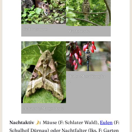
Gelbhalsmaus
Waldohreule
Herbst-Mosaikjungfer
♂
Achateule/Mangoldeule
Nachtaktiv
:
Mäuse (F: Schlater Wald),
Eulen
(F:
Schulhof Dürnau) oder Nachtfalter (lks. F: Garten