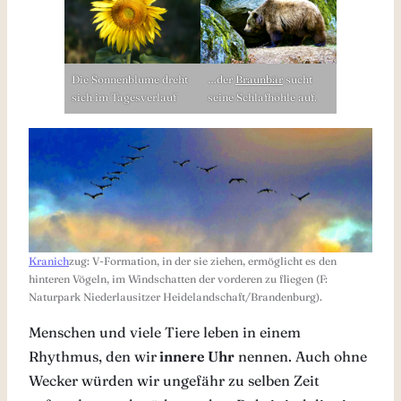
Die Sonnenblume dreht
…der
Braunbär
sucht
sich im Tagesverlauf
seine Schlafhöhle auf.
Kranich
zug: V-Formation, in der sie ziehen, ermöglicht es den
hinteren Vögeln, im Windschatten der vorderen zu fliegen (F:
Naturpark Niederlausitzer Heidelandschaft/Brandenburg).
Menschen und viele Tiere leben in einem
Rhythmus, den wir
innere Uhr
nennen. Auch ohne
Wecker würden wir ungefähr zu selben Zeit