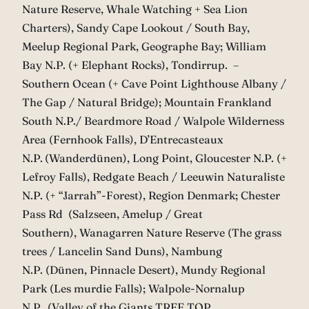
Nature Reserve, Whale Watching + Sea Lion
Charters), Sandy Cape Lookout / South Bay,
Meelup Regional Park, Geographe Bay; William
Bay N.P. (+ Elephant Rocks), Tondirrup. –
Southern Ocean (+ Cave Point Lighthouse Albany /
The Gap / Natural Bridge); Mountain Frankland
South N.P./ Beardmore Road / Walpole Wilderness
Area (Fernhook Falls), D’Entrecasteaux
N.P.
(Wanderdünen), Long Point, Gloucester N.P. (+
Lefroy Falls), Redgate Beach / Leeuwin Naturaliste
N.P. (+ “Jarrah”-Forest), Region Denmark; Chester
Pass Rd (Salzseen, Amelup / Great
Southern), Wanagarren Nature Reserve (The grass
trees / Lancelin Sand Duns), Nambung
N.P. (Dünen, Pinnacle Desert), Mundy Regional
Park (Les murdie Falls); Walpole-Nornalup
N.P.
(Valley of the Giants TREE TOP