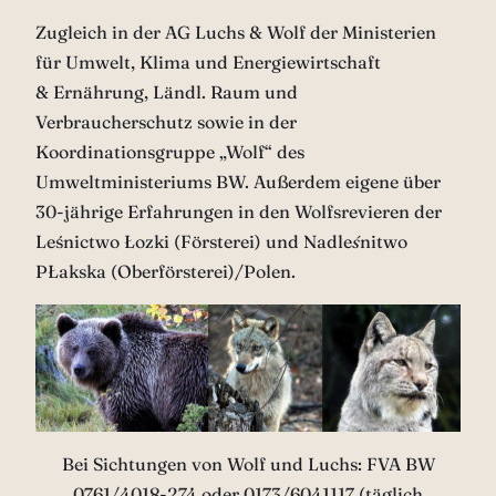
Zugleich in der AG Luchs & Wolf der Ministerien
für Umwelt, Klima und Energiewirtschaft
& Ernährung, Ländl. Raum und
Verbraucherschutz sowie in der
Koordinationsgruppe „Wolf“ des
Umweltministeriums BW. Außerdem eigene über
30-jährige Erfahrungen in den Wolfsrevieren der
Leśnictwo Łozki (Försterei) und Nadle
ś
nitwo
PŁakska (Oberförsterei)/Polen.
Bei Sichtungen von Wolf und Luchs: FVA BW
0761/4018-274 oder 0173/6041117 (täglich