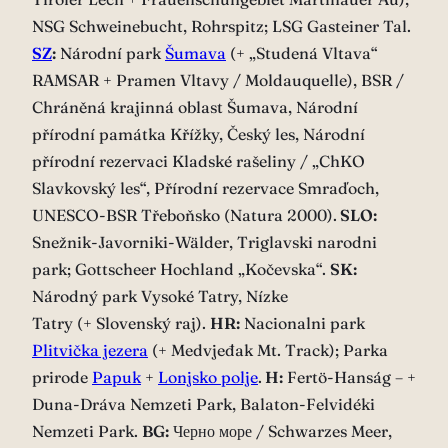
NSG Schweinebucht, Rohrspitz; LSG Gasteiner Tal.
SZ
:
Národní park
Šumava
(+ „Studená Vltava“
RAMSAR + Pramen Vltavy / Moldauquelle), BSR /
Chráněná krajinná oblast Šumava, Národní
přírodní památka Křížky, Český les, Národní
přírodní rezervaci Kladské rašeliny / „ChKO
Slavkovský les“, Přírodní rezervace Smraďoch,
UNESCO-BSR Třeboňsko (Natura 2000).
SLO:
Snežnik-Javorniki-Wälder, Triglavski narodni
park; Gottscheer Hochland „Kočevska“.
SK:
Národný park Vysoké Tatry, Nízke
Tatry (+ Slovenský raj).
HR:
Nacionalni park
Plitvička jezera
(+ Medvjeđak Mt. Track); Parka
prirode
Papuk
+
Lonjsko polje
.
H:
Fertö-Hanság – +
Duna-Dráva Nemzeti Park, Balaton-Felvidéki
Nemzeti Park.
BG:
Черно море / Schwarzes Meer,