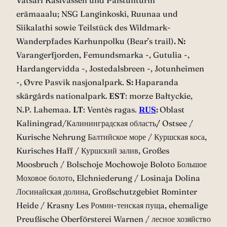
Vätsäri Käsivassen und Paistunturin
erämaaalu; NSG Langinkoski, Ruunaa und
Siikalathi sowie Teilstück des Wildmark-
Wanderpfades Karhunpolku (Bear’s trail)
. N:
Varangerfjorden, Femundsmarka -, Gutulia -,
Hardangervidda -, Jostedalsbreen -, Jotunheimen
-, Øvre Pasvik nasjonalpark.
S:
Haparanda
skärgårds nationalpark.
EST
: morze Bałtyckie,
N.P. Lahemaa.
LT
: Ventės ragas.
RUS
:
Oblast
Kaliningrad/Калининградская область
/
Ostsee /
Kurische Nehrung Балтийское море / Куршская коса,
Kurisches Haff / Куршский залив, Großes
Moosbruch / Bolschoje Mochowoje Boloto Большое
Моховое болото, Elchniederung / Losinaja Dolina
Лосинайская долина, Großschutzgebiet Rominter
Heide / Krasny Les Ромин-тенская пущa, ehemalige
Preußische Oberförsterei Warnen / лесное хозяйство