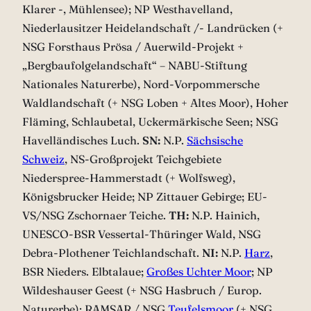
Klarer -, Mühlensee); NP Westhavelland,
Niederlausitzer Heidelandschaft /- Landrücken (+
NSG Forsthaus Prösa / Auerwild-Projekt +
„Bergbaufolgelandschaft“ – NABU-Stiftung
Nationales Naturerbe), Nord-Vorpommersche
Waldlandschaft (+ NSG Loben + Altes Moor), Hoher
Fläming, Schlaubetal, Uckermärkische Seen; NSG
Havelländisches Luch.
SN:
N.P.
Sächsische
Schweiz
, NS-Großprojekt Teichgebiete
Niederspree-Hammerstadt (+ Wolfsweg),
Königsbrucker Heide; NP Zittauer Gebirge; EU-
VS/NSG Zschornaer Teiche.
TH:
N.P. Hainich,
UNESCO-BSR Vessertal-Thüringer Wald, NSG
Debra-Plothener Teichlandschaft.
NI:
N.P.
Harz
,
BSR Nieders. Elbtalaue;
Großes Uchter Moor
; NP
Wildeshauser Geest (+ NSG Hasbruch / Europ.
Naturerbe); RAMSAR / NSG
Teufelsmoor
(+ NSG