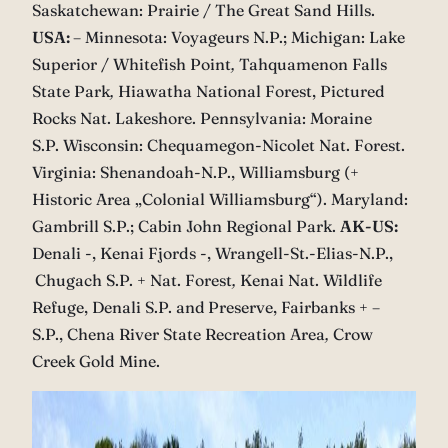
Saskatchewan: Prairie / The Great Sand Hills.
USA:
– Minnesota: Voyageurs N.P.; Michigan: Lake
Superior / Whitefish Point
,
Tahquamenon Falls
State Park
,
Hiawatha National Forest, Pictured
Rocks Nat. Lakeshore. Pennsylvania: Moraine
S.P. Wisconsin: Chequamegon-Nicolet Nat. Forest.
Virginia: Shenandoah-N.P., Williamsburg (+
Historic Area „Colonial Williamsburg“). Maryland:
Gambrill S.P.; Cabin John Regional Park.
AK-US:
Denali -, Kenai Fjords -, Wrangell-St.-Elias-N.P.,
Chugach S.P. + Nat. Forest
,
Kenai Nat. Wildlife
Refuge, Denali S.P. and
Preserve, Fairbanks + –
S.P., Chena River State Recreation Area
,
Crow
Creek Gold Mine.