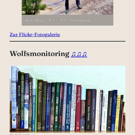
„Wave Rock“/AUS © Jerzy Jan Lipiński
Zur Flickr-Fotogalerie
Wolfsmonitoring
♫♫♫