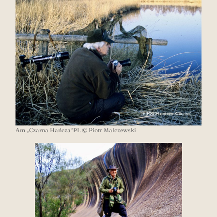
Am „Czarna Hańcza“PL © Piotr Malczewski