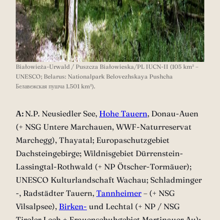
Białowieża-Urwald / Puszcza Białowieska/PL IUCN-II (105 km² –
UNESCO; Belarus: Nationalpark Belovezhskaya Pushcha
Белавежская пушча 1.501 km²).
A:
N.P. Neusiedler See,
Hohe Tauern
, Donau-Auen
(+ NSG Untere Marchauen, WWF-Naturreservat
Marchegg), Thayatal; Europaschutzgebiet
Dachsteingebirge; Wildnisgebiet Dürrenstein-
Lassingtal-Rothwald (+ NP Ötscher-Tormäuer);
UNESCO Kulturlandschaft Wachau; Schladminger
-, Radstädter Tauern,
Tannheimer
– (+ NSG
Vilsalpsee),
Birken-
und Lechtal (+ NP / NSG
Tiroler Lech + Frauenschuhgebiet Martinauer Au);