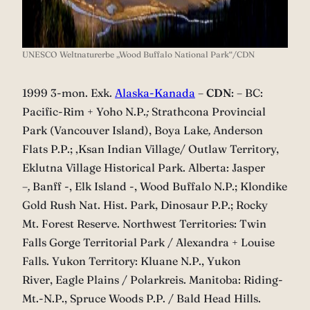
UNESCO Weltnaturerbe „Wood Buffalo National Park“/CDN
1999 3-mon. Exk.
Alaska-Kanada
–
CDN
: – BC:
Pacific-Rim + Yoho N.P.
;
Strathcona Provincial
Park (Vancouver Island), Boya Lake
,
Anderson
Flats P.P.; ‚Ksan Indian Village/ Outlaw Territory,
Eklutna Village Historical Park. Alberta: Jasper
–
,
Banff -, Elk Island -, Wood Buffalo N.P.; Klondike
Gold Rush Nat. Hist. Park, Dinosaur P.P.; Rocky
Mt. Forest Reserve. Northwest Territories: Twin
Falls Gorge Territorial Park / Alexandra + Louise
Falls. Yukon Territory: Kluane N.P., Yukon
River, Eagle Plains / Polarkreis. Manitoba: Riding-
Mt.-N.P., Spruce Woods P.P. / Bald Head Hills.