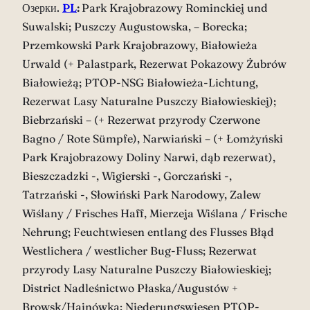
Озерки.
PL
:
Park Krajobrazowy Rominckiej und
Suwalski; Puszczy Augustowska, – Borecka;
Przemkowski Park Krajobrazowy, Białowieża
Urwald (+ Palastpark, Rezerwat Pokazowy Żubrów
Białowieżą; PTOP-NSG Białowieża-Lichtung,
Rezerwat Lasy Naturalne Puszczy Białowieskiej);
Biebrzański – (+ Rezerwat przyrody Czerwone
Bagno / Rote Sümpfe), Narwiański – (+ Łomżyński
Park Krajobrazowy Doliny Narwi, dąb rezerwat),
Bieszczadzki -, Wigierski -, Gorczański -,
Tatrzański -, Słowiński Park Narodowy, Zalew
Wiślany / Frisches Haff, Mierzeja Wiślana / Frische
Nehrung; Feuchtwiesen entlang des Flusses Błąd
Westlichera / westlicher Bug-Fluss; Rezerwat
przyrody Lasy Naturalne Puszczy Białowieskiej;
District Nadleśnictwo Płaska/Augustów +
Browsk/Hajnówka; Niederungswiesen PTOP-