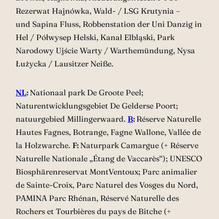
Rezerwat Hajnówka, Wald- / LSG Krutynia –
und Sapina Fluss, Robbenstation der Uni Danzig in
Hel / Półwysep Helski, Kanał Elbląski, Park
Narodowy Ujście Warty / Warthemündung, Nysa
Łużycka / Lausitzer Neiße.
NL
:
Nationaal park De Groote Peel;
Naturentwicklungsgebiet De Gelderse Poort;
natuurgebied Millingerwaard.
B
:
Réserve Naturelle
Hautes Fagnes, Botrange, Fagne Wallone, Vallée de
la Holzwarche.
F:
Naturpark Camargue (+ Réserve
Naturelle Nationale „Étang de Vaccarès“); UNESCO
Biosphärenreservat MontVentoux; Parc animalier
de Sainte-Croix, Parc Naturel des Vosges du Nord,
PAMINA Parc Rhénan, Réservé Naturelle des
Rochers et Tourbières du pays de Bitche (+