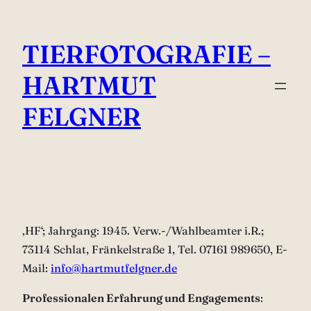
Zum
Inhalt
TIERFOTOGRAFIE –
springen
HARTMUT
FELGNER
‚HF‘; Jahrgang: 1945. Verw.-/Wahlbeamter i.R.;
73114 Schlat, Fränkelstraße 1, Tel. 07161 989650, E-
Mail:
info@hartmutfelgner.de
Professionalen Erfahrung und Engagements
: