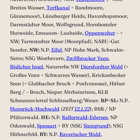
Breites Wasser,
Torfkanal
+ Randmoore,
Günnemoor), Lüneburger Heide, Huvenhopsmoor,
Darmstädter Moor, Wolfsgrund, Hornbosteler
Hutweide, Emsauen- Lauheide,
Oppenweher
– +
NW; Tarmstedter Moor (Moorpfad), NABU-Gut
Sunder.
NW:
N.P.
Eifel
, NP Hohe Mark, Schwalm-
Nette; NSG Westbevern,
Zwillbrocker Veen
,
Bislicher Insel
, Naturerbe NW
Diersfordter Wald
(+
Großes Venn + Schwarzes Wasser), Krickenbecker
Seen (+ Glabbacher Bruch + Poelvennsee), Hülser
Berg / – Bruch, Nieper Altrheinrinne, KLB
Scheunenviertel Schlüsselburg/Weser.
RP
+
SL:
N.P.
Hunsrück-Hochwald
(ZEIT
12.1.22
); BSR / NP
Pfälzerwald.
HE:
N.P.
Kellerwald-Edersee
, NP
Odenwald,
Spessart
+ BY (NSG
Sinngrund
); NSG
Hühnerfeld.
BY:
N.P.
Bayerischer Wald
,