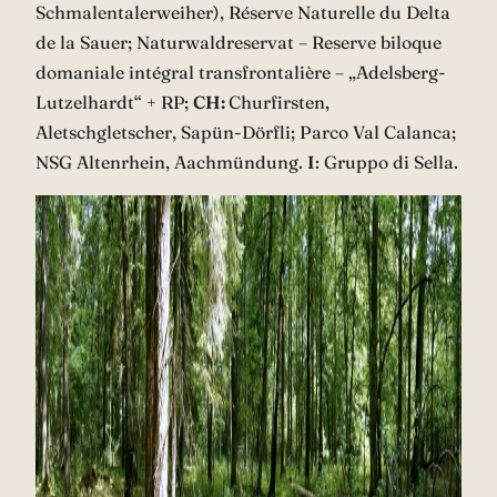
Schmalentalerweiher), Réserve Naturelle du Delta
de la Sauer; Naturwaldreservat – Reserve biloque
domaniale intégral transfrontalière – „Adelsberg-
Lutzelhardt“ + RP;
CH:
Churfirsten,
Aletschgletscher, Sapün-Dörfli; Parco Val Calanca;
NSG Altenrhein, Aachmündung.
I
: Gruppo di Sella.