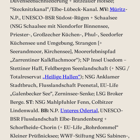
Duvenseebachniederung + Ritzeauer Hofsee;
“Stecknitzkanal“/Elbe-Lübeck-Kanal.
MV:
Müritz
-
N.P., UNESCO-BSR Südost-Rügen + Schaalsee
(NSG Schaalsee mit Niendorfer Binnensee,
Priester-, Großzecher Küchen-, Phul-, Seedorfer
Küchensee und Umgebung, Strangen [+
Seerandmoor, Kirchensee], Moorerlebnispfad
„Zarrentiner Kalkflachmoor“); NP Insel Usedom –
Stettiner Haff, Feldbergen Seenlandschaft (+ NSG /
Totalreservat
„Heilige Hallen“
); NSG Anklamer
Stadtbruch, Flusslandschaft Peenetal, EU-Life
„Galenbecker See“, Zerninsee-Senke; LSG Broker
Berge.
ST
: NSG Mahlpfuhler Fenn, Colbitzer
Lindenwald.
BB:
N.P.
Unteres Odertal
,
UNESCO-
BSR Flusslandschaft Elbe-Brandenburg +
Schorfheide-Chorin (+ EU-Life „Rohrdommel“
Kleiner Prüßnicksee; WWF-Stiftung NSG Sabinen-,