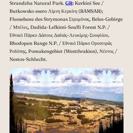
Strandzha Natural Park.
GR
:
Kerkini See /
Butkowsko esero Λίμνη Κερκίνη (RAMSAR);
Flussebene des Strymonas Στρυμόνας, Beles-Gebirge
/ Μπέλες, Dadida-Lefkimi-Soufli Forest N.P. /
Εθνικό Πάρκο Δάσους Δαδιάς-Λευκίμης-Σουφλίου,
Rhodopen Range N.P. / Εθνικό Πάρκο Οροσειράς
Ροδόπης, Pomakengebiet (Westthrakien), Νέστος /
Nestos-Schlucht.