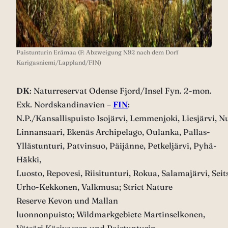
Paistunturin Erämaa (F: Abzweigung N92 nach dem Dorf
Karigasniemi/Lappland/FIN)
DK
: Naturreservat Odense Fjord/Insel Fyn. 2-mon.
Exk. Nordskandinavien –
FIN
:
N.P./Kansallispuisto Isojärvi, Lemmenjoki, Liesjärvi, N
Linnansaari, Ekenäs Archipelago, Oulanka, Pallas-
Yllästunturi, Patvinsuo, Päijänne, Petkeljärvi, Pyhä-
Häkki,
Luosto, Repovesi, Riisitunturi, Rokua, Salamajärvi, Sei
Urho-Kekkonen, Valkmusa; Strict Nature
Reserve Kevon und Mallan
luonnonpuisto; Wildmarkgebiete Martinselkonen,