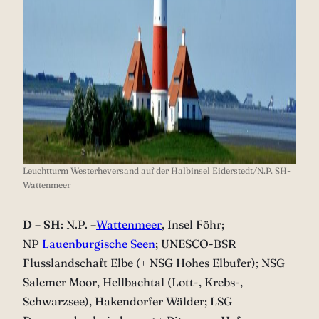
Leuchtturm Westerheversand auf der Halbinsel Eiderstedt/N.P. SH-
Wattenmeer
D
–
SH
: N.P. –
Wattenmeer
, Insel Föhr;
NP
Lauenburgische Seen
; UNESCO-BSR
Flusslandschaft Elbe (+ NSG Hohes Elbufer); NSG
Salemer Moor, Hellbachtal (Lott-, Krebs-,
Schwarzsee), Hakendorfer Wälder; LSG