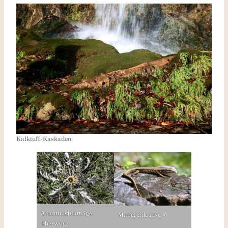
Kalktuff-Kaskaden
Acanthusblättrige
Mauereidechse ♂
Eberwurz