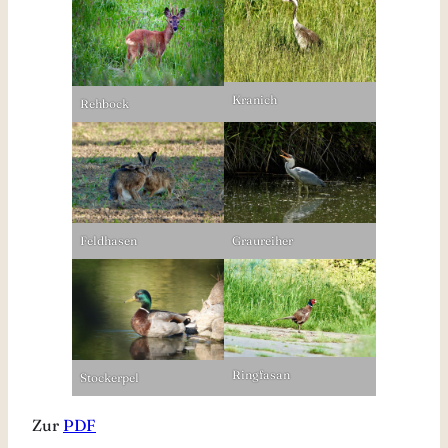
Kranich
Rehbock
Feldhasen
Graureiher
Ringfasan
Stockerpel
Zur
PDF