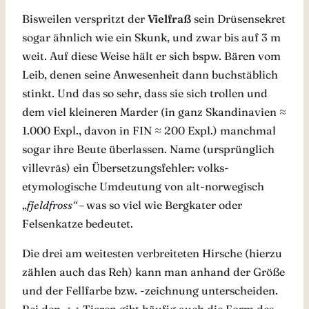
Bisweilen verspritzt der
Vielfraß
sein Drüsensekret
sogar ähnlich wie ein Skunk, und zwar bis auf 3 m
weit. Auf diese Weise hält er sich bspw. Bären vom
Leib, denen seine Anwesenheit dann buchstäblich
stinkt. Und das so sehr, dass sie sich trollen und
dem viel kleineren Marder (in ganz Skandinavien ≈
1.000 Expl., davon in FIN ≈ 200 Expl.) manchmal
sogar ihre Beute überlassen. Name (ursprünglich
villevrās) ein Übersetzungsfehler: volks-
etymologische Umdeutung von alt-norwegisch
„
fjeldfross“ –
was so viel wie Bergkater oder
Felsenkatze bedeutet.
Die drei am weitesten verbreiteten Hirsche (hierzu
zählen auch das Reh) kann man anhand der Größe
und der Fellfarbe bzw. -zeichnung unterscheiden.
Bei den ♂♂ Tieren gibt häufig auch die Form des