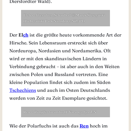
Diersfordter Wald).
Elch
♂
Alces alces
„Schaufler“ © Marek Śleszyński
(Biebrzański Park Narodowy NO/PL)
Der
El
ch
ist die größte heute vorkommende Art der
Hirsche. Sein Lebensraum erstreckt sich über
Nordeuropa, Nordasien und Nordamerika. Oft
wird er mit den skandinavischen Ländern in
Verbindung gebracht – ist aber auch in den Weiten
zwischen Polen und Russland vertreten. Eine
kleine Population findet sich zudem im Süden
Tschechiens
und auch im Osten Deutschlands
werden von Zeit zu Zeit Exemplare gesichtet.
Ren ♂
Rangifer tarandus
(F: Varangerfjord/N
Wie der Polarfuchs ist auch das
Ren
hoch im