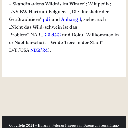
– Skandinaviens Wildnis im Winter“; Wikipedia;
LNV BW Hartmut Felgner… „Die Rückkehr der
Großraubtiere“
pdf
und
Anhang 1
; siehe auch
„Nicht das Wild-schwein ist das
Problem“ NABU
25.8.22
und Doku „Willkommen in
er Nachbarschaft – Wilde Tiere in der Stadt“
D/F/USA
NDR ’24
).
Copyright 2024 – Hartmut Felgner
Impressum
Datenschutzerklärung