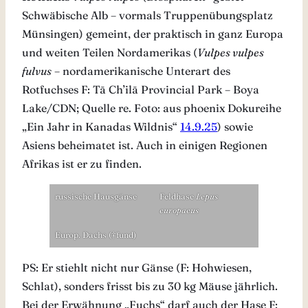
Schwäbische Alb – vormals Truppenübungsplatz
Münsingen) gemeint, der praktisch in ganz Europa
und weiten Teilen Nordamerikas (
Vulpes vulpes
fulvus
– nordamerikanische Unterart des
Rotfuchses F: Tā Ch’ilā Provincial Park – Boya
Lake/CDN; Quelle re. Foto: aus phoenix Dokureihe
„Ein Jahr in Kanadas Wildnis“
14.9.25
) sowie
Asiens beheimatet ist. Auch in einigen Regionen
Afrikas ist er zu finden.
russische Hausgänse
Feldhase
Lepus
europaeus
Europ. Dachs (†fund)
PS: Er stiehlt nicht nur Gänse (F: Hohwiesen,
Schlat), sonders frisst bis zu 30 kg Mäuse jährlich.
Bei der Erwähnung „Fuchs“ darf auch der Hase F: