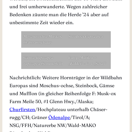
und frei umherwanderte. Wegen zahlreicher
Bedenken zäunte man die Herde ’24 aber auf
unbestimmte Zeit wieder ein.
Moschusochse Muskox
Steinbock
Capra ibex
Ovibos moschatus
Gämse
Rupicapra
Europ. Mufflon ♂
rupicapra
(Sommerfell)
„Widder“ – li. ♀ „Schaf“
Nachrichtlich: Weitere Hornträger in der Wildbahn
Europas sind Moschus-ochse, Steinbock, Gämse
und Mufflon (in gleicher Reihenfolge F: Musk-ox
Farm Meile 50, #1 Glenn Hwy./Alaska;
Churfirsten
/Hochplateau unterhalb Chäser-
rugg/CH; Gräner
Ödenalpe
/Tirol/A;
NSG/FFH/Naturerbe NW/Wald-MAKO