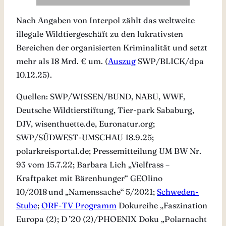
Nach Angaben von Interpol zählt das weltweite
illegale Wildtiergeschäft zu den lukrativsten
Bereichen der organisierten Kriminalität und setzt
mehr als 18 Mrd. € um. (
Auszug
SWP/BLICK/dpa
10.12.25).
Quellen: SWP/WISSEN/BUND, NABU, WWF,
Deutsche Wildtierstiftung, Tier-park Sababurg,
DJV, wisenthuette.de, Euronatur.org;
SWP/SÜDWEST-UMSCHAU 18.9.25;
polarkreisportal.de; Pressemitteilung UM BW Nr.
93 vom 15.7.22; Barbara Lich „Vielfrass –
Kraftpaket mit Bärenhunger“ GEOlino
10/2018
und
„Namenssache“
5/2021;
Schweden-
Stube
;
ORF-TV Programm
Dokureihe „Faszination
Europa (2); D ’20 (2)/PHOENIX Doku „Polarnacht