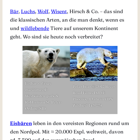
Bär
,
Luchs
,
Wolf
,
Wisent
, Hirsch & Co. – das sind
die klassischen Arten, an die man denkt, wenn es
und
wildlebende
Tiere auf unserem Kontinent
geht. Wo sind sie heute noch verbreitet?
Eisbär ♂
Ursus
Polar bear © 2017 River
maritimus
(F:
Road Films Ltd. (F:
Westküsten-park &
Phoenix „1 Jahr in CDN
Robbarium St. Peter-
Wildnis“ 14.9.25)
Ording/SH)
Eisb
ären
leben in den vereisten Regionen rund um
den Nordpol. Mit ≈ 20.000 Expl. weltweit, davon
rd. 3.500 auf der europäischen Insel