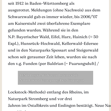
seit 1912 in Baden-Württemberg als
ausgerottet. Meldungen (ohne Nachweis) aus dem
Schwarzwald gab es immer wieder, bis 2006/’07
am Kaiserstuhl zwei überfahrene Exemplare
gefunden wurden
.
Während sie in den
N.P. Bayerischer Wald, Eifel, Harz, Hainich (≈ 50
Expl.), Hunsrück-Hochwald, Kellerwald-Edersee
und in den Naturparks Spessart und Steigerwald
schon seit geraumer Zeit leben, wurden sie nach
den v.g. Funden (per Baldrian [= Paarungsduft] /
BUND-Projekt „Wildkatzen-Lockstock“ (F:
Naturdenkmal Filsursprung/Lkrs. Göppingen)
Lockstock-Methode) entlang des Rheins, im
Naturpark Stromberg und vor drei
Jahren im Ostalbkreis und Esslingen bestätigt. Neue Na