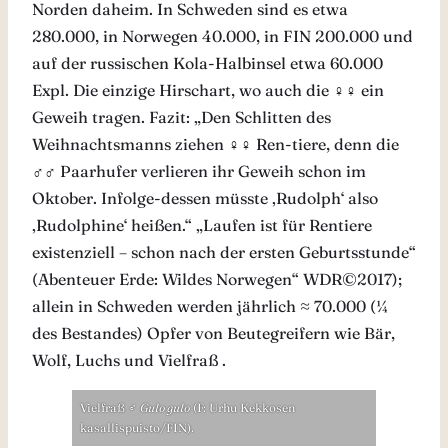
Norden daheim. In Schweden sind es etwa
280.000, in Norwegen 40.000, in FIN 200.000 und
auf der russischen Kola-Halbinsel etwa 60.000
Expl. Die einzige Hirschart, wo auch die ♀♀ ein
Geweih tragen. Fazit: „Den Schlitten des
Weihnachtsmanns ziehen ♀♀ Ren-tiere, denn die
♂♂ Paarhufer verlieren ihr Geweih schon im
Oktober. Infolge-dessen müsste ‚Rudolph‘ also
‚Rudolphine‘ heißen.“ „Laufen ist für Rentiere
existenziell – schon nach der ersten Geburtsstunde“
(Abenteuer Erde: Wildes Norwegen“ WDR©2017);
allein in Schweden werden jährlich ≈ 70.000 (¼
des Bestandes) Opfer von Beutegreifern wie Bär,
Wolf, Luchs und Vielfraß .
Vielfraß ♂
Gulo gulo
(F: Urhu Kekkosen
kasallispuisto/FIN).