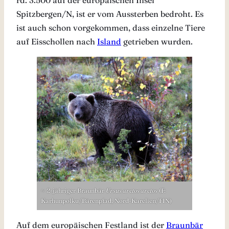
Spitzbergen/N, ist er vom Aussterben bedroht. Es
ist auch schon vorgekommen, dass einzelne Tiere
auf Eisschollen nach
Island
getrieben wurden.
≈ 2-jähriger Braunbär
Ursus arctos arctos
(F:
Karhunpolku/Bärenpfad, Nord-Karelien/FIN)
Auf dem europäischen Festland ist der
Braunbär