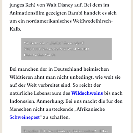
junges Reh) von Walt Disney auf. Bei dem im
Animationsfilm gezeigten Bambi handelt es sich
um ein nordamerikanisches Weißwedelhirsch-
Kalb.
Wildschwein ♂ „Keiler“
Sus scrofa
(F:
NSG/FFH/Naturerbe NW/Wald-MAKO
Diersfordter Wald).
Bei manchen der in Deutschland heimischen
Wildtieren ahnt man nicht unbedingt, wie weit sie
auf der Welt verbreitet sind. So reicht der
natürliche Lebensraum des
Wildschweins
bis nach
Indonesien. Anmerkung: Bei uns macht die für den
Menschen nicht ansteckende „Afrikanische
Schweinepest
“ zu schaffen.
Seeadler (F: Fährverbindung „Siebeneichen“ – Elbe-