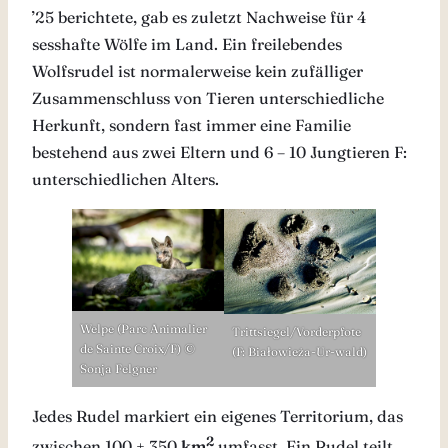
’25 berichtete, gab es zuletzt Nachweise für 4
sesshafte Wölfe im Land. Ein freilebendes
Wolfsrudel ist normalerweise kein zufälliger
Zusammenschluss von Tieren unterschiedliche
Herkunft, sondern fast immer eine Familie
bestehend aus zwei Eltern und 6 – 10 Jungtieren F:
unterschiedlichen Alters.
Welpe (Parc Animalier
Trittsiegel/Vorderpfote
de Sainte Croix/F) ©
(F: Białowieża-Ur-wald)
Sonja Felgner
Jedes Rudel markiert ein eigenes Territorium, das
2
zwischen 100 + 350
km
umfasst. Ein Rudel teilt