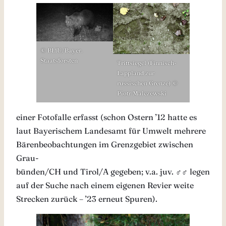
© BLfU/Bayer.
Staatsforsten
Trittsiegel (Finnisch-
Lappland zur
russischen Grenze) ©
Piotr Malczewski
einer Fotofalle erfasst (schon Ostern ’12 hatte es
laut Bayerischem Landesamt für Umwelt mehrere
Bärenbeobachtungen im Grenzgebiet zwischen
Grau-
bünden/CH und Tirol/A gegeben; v.a. juv. ♂♂ legen
auf der Suche nach einem eigenen Revier weite
Strecken zurück – ’23 erneut Spuren).