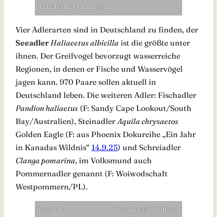
Trave[Lübeck]-Kanal/SH)
Vier Adlerarten sind in Deutschland zu finden, der
Seeadler
Haliaeetus albicilla
ist die größte unter
ihnen. Der Greifvogel bevorzugt wasserreiche
Regionen, in denen er Fische und Wasservögel
jagen kann. 970 Paare sollen aktuell in
Deutschland leben. Die weiteren Adler: Fischadler
Pandion haliaetus
(F: Sandy Cape Lookout/South
Bay/Australien), Steinadler
Aquila chrysaetos
Golden Eagle (F: aus Phoenix Dokureihe „Ein Jahr
in Kanadas Wildnis“
14.9.25
) und Schreiadler
Clanga pomarina
, im Volksmund auch
Pommernadler genannt (F: Woiwodschaft
Westpommern/PL).
Fischadler
Steinadler © 2017 River