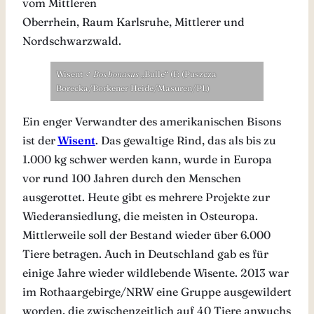
vom Mittleren
Oberrhein, Raum Karlsruhe, Mittlerer und
Nordschwarzwald.
Wisent
♂
Bos bonasus
„Bulle“ (F: (Puszcza
Borecka/Borkener Heide/Masuren/PL)
Ein enger Verwandter des amerikanischen Bisons
ist der
Wisent
. Das gewaltige Rind, das als bis zu
1.000 kg schwer werden kann, wurde in Europa
vor rund 100 Jahren durch den Menschen
ausgerottet. Heute gibt es mehrere Projekte zur
Wiederansiedlung, die meisten in Osteuropa.
Mittlerweile soll der Bestand wieder über 6.000
Tiere betragen. Auch in Deutschland gab es für
einige Jahre wieder wildlebende Wisente. 2013 war
im Rothaargebirge/NRW eine Gruppe ausgewildert
worden, die zwischenzeitlich auf 40 Tiere anwuchs