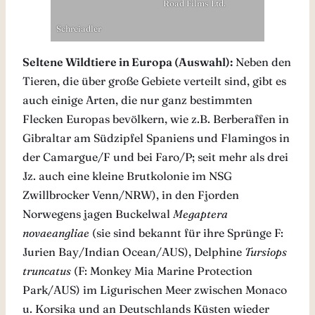
Road Films Ltd.
Schreiadler
Seltene Wildtiere in Europa (Auswahl):
Neben den
Tieren, die über große Gebiete verteilt sind, gibt es
auch einige Arten, die nur ganz bestimmten
Flecken Europas bevölkern, wie z.B. Berberaffen in
Gibraltar am Südzipfel Spaniens und Flamingos in
der Camargue/F und bei Faro/P; seit mehr als drei
Jz. auch eine kleine Brutkolonie im NSG
Zwillbrocker Venn/NRW), in den Fjorden
Norwegens jagen Buckelwal
Megaptera
novaeangliae
(sie sind bekannt für ihre Sprünge F:
Jurien Bay/Indian Ocean/AUS), Delphine
Tursiops
truncatus
(F: Monkey Mia Marine Protection
Park/AUS) im Ligurischen Meer zwischen Monaco
u. Korsika und an Deutschlands Küsten wieder