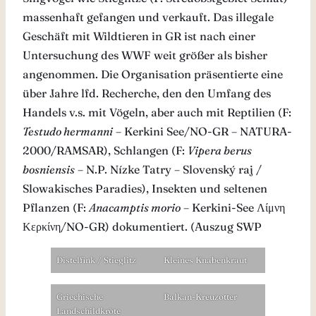
massenhaft gefangen und verkauft. Das illegale
Geschäft mit Wildtieren in GR ist nach einer
Untersuchung des WWF weit größer als bisher
angenommen. Die Organisation präsentierte eine
über Jahre lfd. Recherche, den den Umfang des
Handels v.s. mit Vögeln, aber auch mit Reptilien (F:
Testudo hermanni
– Kerkini See/NO-GR – NATURA-
2000/RAMSAR), Schlangen (F:
Vipera berus
bosniensis
– N.P. Nízke Tatry – Slovenský raj /
Slowakisches Paradies), Insekten und seltenen
Pflanzen (F:
Anacamptis morio
– Kerkini-See Λίμνη
Κερκίνη/NO-GR) dokumentiert. (Auszug SWP
Distelfink / Stieglitz
Kleines Knabenkraut
Griechische
Balkan-Kreuzotter
Landschildkröte