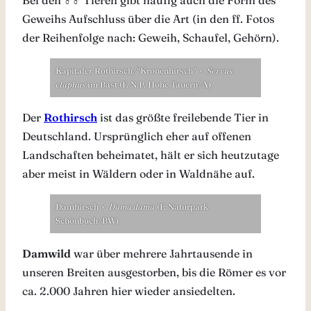
Geweihs Aufschluss über die Art (in den ff. Fotos
der Reihenfolge nach: Geweih, Schaufel, Gehörn).
Kapitaler Rothirsch/“Kronenhirsch“ ♂
Servus
elaphus
im Bast (F. N.P. Hohe Tauern/A)
Der
Rothirsch
ist das größte freilebende Tier in
Deutschland. Ursprünglich eher auf offenen
Landschaften beheimatet, hält er sich heutzutage
aber meist in Wäldern oder in Waldnähe auf.
Damhirsch ♂
Dama dama
(F: Naturpark
Schönbuch/BW)
Damwild
war über mehrere Jahrtausende in
unseren Breiten ausgestorben, bis die Römer es vor
ca. 2.000 Jahren hier wieder ansiedelten.