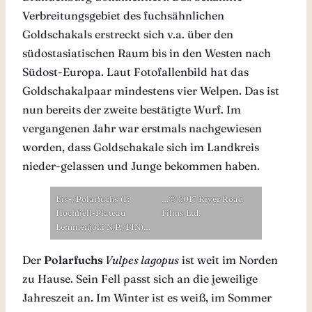
Verbreitungsgebiet des fuchsähnlichen
Goldschakals erstreckt sich v.a. über den
südostasiatischen Raum bis in den Westen nach
Südost-Europa. Laut Fotofallenbild hat das
Goldschakalpaar mindestens vier Welpen. Das ist
nun bereits der zweite bestätigte Wurf. Im
vergangenen Jahr war erstmals nachgewiesen
worden, dass Goldschakale sich im Landkreis
nieder-gelassen und Junge bekommen haben.
Eis-/Polarfuchs (F:
…© 2017 River Road
Hochfjell-Plateau
Films Ltd.
Lemmenjoki N.P./FIN)…
Der
Polarfuchs
Vulpes lagopus
ist weit im Norden
zu Hause. Sein Fell passt sich an die jeweilige
Jahreszeit an. Im Winter ist es weiß, im Sommer