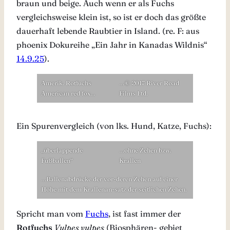
braun und beige. Auch wenn er als Fuchs
vergleichsweise klein ist, so ist er doch das größte
dauerhaft lebende Raubtier in Island. (re. F: aus
phoenix Dokureihe „Ein Jahr in Kanadas Wildnis“
14.9.25
).
Amerik. Rotfuchs
…© 2017 River Road
American red fox…
Films Ltd.
Ein Spurenvergleich (von lks. Hund, Katze, Fuchs):
„überlappende
…ohne Zehen bzw.
Fußballen“
Krallen
…Ballenabdrücke der vor-deren Zehen auf einer
Höhe mit dem Krallenan-satz der seitlichen Zehen.
Spricht man vom
Fuchs
, ist fast immer der
Rotfuchs
Vulpes vulpes
(Biosphären- gebiet