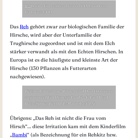
Reh
bock ♂
Capreolus capreolus
(F: Ortsrand von
Białowieża/PL)
Das
Reh
gehört zwar zur biologischen Familie der
Hirsche, wird aber der Unterfamilie der
Trughirsche zugeordnet und ist mit dem Elch
stärker verwandt als mit den Echten Hirschen. In
Europa ist es die häufigste und kleinste Art der
Hirsche (130 Pflanzen als Futterarten
nachgewiesen).
Weißwedelhirsch juv. White-tailed Deer
Odocoileus
virginianus
(Walt Disney’s Bambi – F: Bald Head
Hills /Spruce Wood P.P./Manitoba/CDN)
Übrigens: „Das Reh ist nicht die Frau vom
Hirsch“… diese Irritation kam mit dem Kinderfilm
„
Bambi
“ (als Bezeichnung für ein Rehkitz bzw.