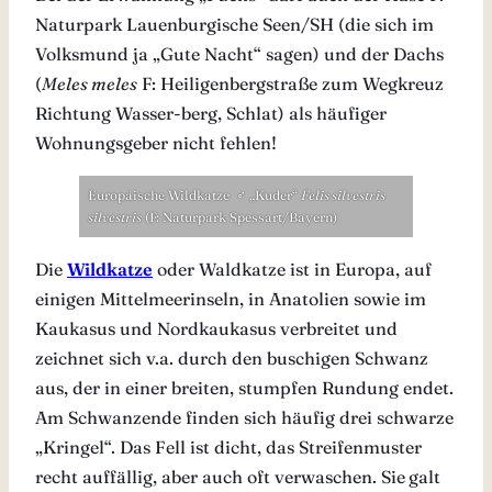
Naturpark Lauenburgische Seen/SH (die sich im
Volksmund ja „Gute Nacht“ sagen) und der Dachs
(
Meles meles
F: Heiligenbergstraße zum Wegkreuz
Richtung Wasser-berg, Schlat) als häufiger
Wohnungsgeber nicht fehlen!
Europäische Wildkatze ♂ „Kuder“
Felis silvestris
silvestris
(F: Naturpark Spessart/Bayern)
Die
Wildkatze
oder Waldkatze ist in Europa, auf
einigen Mittelmeerinseln, in Anatolien sowie im
Kaukasus und Nordkaukasus verbreitet und
zeichnet sich v.a. durch den buschigen Schwanz
aus, der in einer breiten, stumpfen Rundung endet.
Am Schwanzende finden sich häufig drei schwarze
„Kringel“. Das Fell ist dicht, das Streifenmuster
recht auffällig, aber auch oft verwaschen. Sie
galt