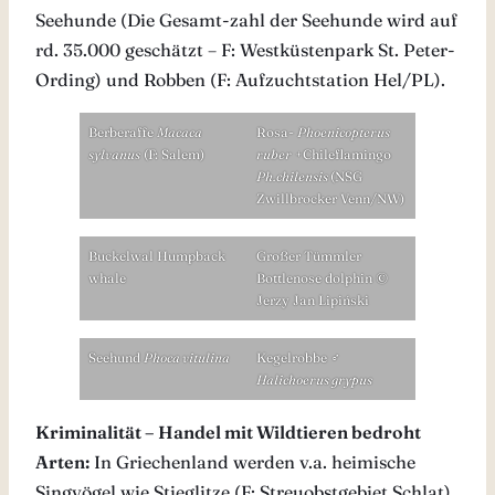
Seehunde (Die Gesamt-zahl der Seehunde wird auf
rd. 35.000 geschätzt – F: Westküstenpark St. Peter-
Ording) und Robben (F: Aufzuchtstation Hel/PL).
Berberaffe
Macaca
Rosa-
Phoenicopterus
sylvanus
(F: Salem)
ruber
+Chileflamingo
Ph.chilensis
(NSG
Zwillbrocker Venn/NW)
Buckelwal Humpback
Großer Tümmler
whale
Bottlenose dolphin ©
Jerzy Jan Lipiński
Seehund
Phoca vitulina
Kegelrobbe ♂
Halichoerus grypus
Kriminalität – Handel mit Wildtieren bedroht
Arten:
In Griechenland werden v.a. heimische
Singvögel wie Stieglitze (F: Streuobstgebiet Schlat)