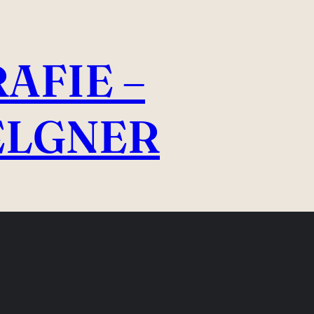
AFIE –
ELGNER