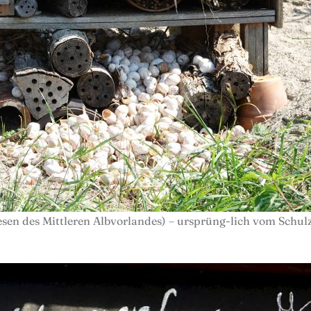
esen des Mittleren Albvorlandes) – ursprüng-lich vom Schulz