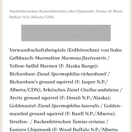
Streifenhörnchen, Backenhörnchen oder Chipmunks
Tamias
(F: Wood
Buffalo N.P./Alberta/CDN)
Präriehund
Alpenmurmeltier
(„Wächter“)
Verwandtschaftsbeispiele (Erdhörnchen) von links:
Gelbbauch-Murmeltier
Marmota flaviventris
/
Yellow-bellid Marmot (F: Alaska Range);
Richardson-Ziesel
Spermophilus richardsonii
/
Richardson’s ground squirrel (F: Jasper N.P./
Alberta/CDN); Arktisches Ziesel
Citellus undulatus
/
Arctic ground squirrel (F: Denali N.P./Alaska);
Goldmantel-Ziesel
Spermophilus lateralis
/ Golden-
mantled ground squirrel (F: Banff N.P./Alberta);
Streifen- / Backenhörnchen
Tamias striatus
/
Eastern Chipmunk (F: Wood Buffalo N.P./Alberta