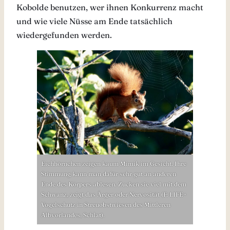
Kobolde benutzen, wer ihnen Konkurrenz macht
und wie viele Nüsse am Ende tatsächlich
wiedergefunden werden.
Eichhörnchen zeigen kaum Mimik im Gesicht. Ihre
Stimmung kann man dafür sehr gut an anderen
Ende des Körpers ablesen. Zucken sie viel mit dem
Schwanz, zeigt das Ärger oder Nervosität (F: LIFE+
Vogelschutz in Streuobstwiesen des Mittleren
Albvorlandes, Schlat).