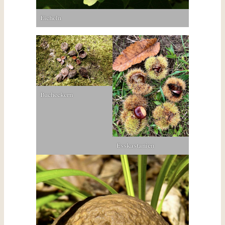
Eicheln
Bucheckern
Esskastanien