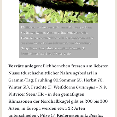
Eichhörnchen fressen sich kaum Winterspeck an.
Sie halten keinen Winterschlaf, sondern -ruhe.
Dafür legen sie viele kleine Nahrungsdepots an, ie
sie dann in der kalten Jahreszeit von ihrem Nest
(Kogel) aus ohne Mühe erreichen können. (F:
Tannheimer Tal/Tirol/Österreich)
Vorräte anlegen:
Eichhörnchen fressen am liebsten
Nüsse (durchschnittlicher Nahrungsbedarf in
Gramm/Tag: Frühling 80,Sommer 55, Herbst 70,
Winter 35), Früchte (F: Weißdorne
Crataegus
– N.P.
Plitvicer Seen/HR – in den gemäßigten
Klimazonen der Nordhalbkugel gibt es 200 bis 300
Arten; in Europa werden etwa 22 Arten
unterschieden), Pilze (F: Kiefernsteinpilz
Boletus