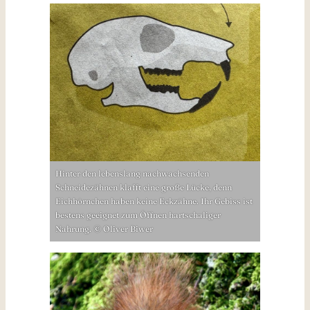
Hinter den lebenslang nachwachsenden
Schneidezähnen klafft eine große Lücke, denn
Eichhörnchen haben keine Eckzähne. Ihr Gebiss ist
bestens geeignet zum Öffnen hartschaliger
Nahrung. © Oliver Biwer