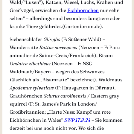
Wald/“Lusen“), Kat
ze
n, Wiesel, Luchs, Krähen und
Greifvögel, erwischen die
Eichhörnchen
nur sehr
selten“ – allerdings sind besonders Jungtiere oder
kranke Tiere gefährdet.(Gartenforum.de).
Siebenschläfer
Glis glis
(F: Süßener Wald) –
Wanderratte
Rattus norvegicus
(Neozoen – F: Parc
animalier de Sainte-Croix/Frankreich), Bisam
Ondatra zibethicus
(Neozoen – F: NSG
Waldnaab/Bayern – wegen des Schwanzes
fälschlich als „Bisamratte“ bezeichnet), Waldmaus
Apodemus sylvaticus
(F: Hausgarten in Dürnau),
Grauhörnchen
Sciurus carolinensis
/ Eastern gray
squirrel (F: St. James’s Park in London/
Großbritannien; „Harte Nuss: Kampf um rote
Eichhörnchen in Wales“
SWP 17.8.24
– Sie kommen
derzeit bei uns noch nicht vor. Wo sich die