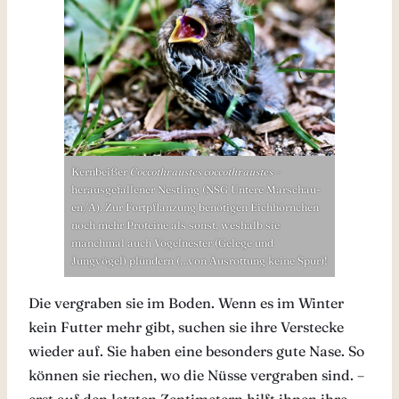
Kernbeißer
Coccothraustes coccothraustes
–
herausgefallener Nestling (NSG Untere Marschau-
en/A). Zur Fortpflanzung benötigen Eichhörnchen
noch mehr Proteine als sonst, weshalb sie
manchmal auch Vogelnester (Gelege und
Jungvögel) plündern (…von Ausrottung keine Spur)!
Die vergraben sie im Boden. Wenn es im Winter
kein Futter mehr gibt, suchen sie ihre Verstecke
wieder auf. Sie haben eine besonders gute Nase. So
können sie riechen, wo die Nüsse vergraben sind. –