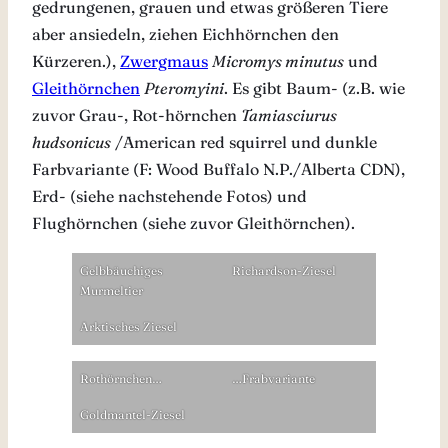
gedrungenen, grauen und etwas größeren Tiere
aber ansiedeln, ziehen Eichhörnchen den
Kürzeren.),
Zwergmaus
Micromys minutus
und
Gleithörnchen
Pteromyini
. Es gibt Baum- (z.B. wie
zuvor Grau-, Rot-hörnchen
Tamiasciurus
hudsonicus
/American red squirrel und dunkle
Farbvariante (F: Wood Buffalo N.P./Alberta CDN),
Erd- (siehe nachstehende Fotos) und
Flughörnchen (siehe zuvor Gleithörnchen).
Gelbbäuchiges
Richardson-Ziesel
Murmeltier
Arktisches Ziesel
Rothörnchen…
…Frabvariante
Goldmantel-Ziesel