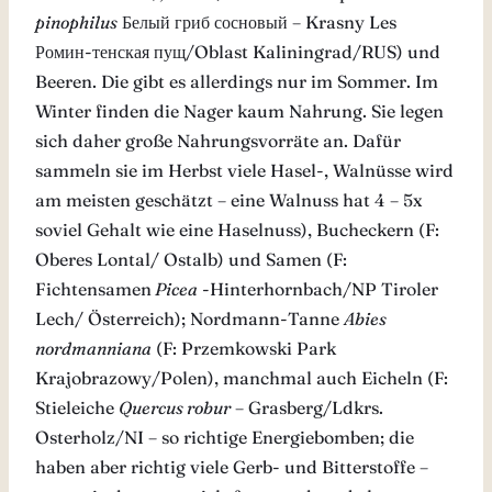
pinophilus
Белый гриб сосновый – Krasny Les
Ромин-тенская пущ/Oblast Kaliningrad/RUS) und
Beeren. Die gibt es allerdings nur im Sommer. Im
Winter finden die Nager kaum Nahrung. Sie legen
sich daher große Nahrungsvorräte an. Dafür
sammeln sie im Herbst viele Hasel-, Walnüsse wird
am meisten geschätzt – eine Walnuss hat 4 – 5x
soviel Gehalt wie eine Haselnuss), Bucheckern (F:
Oberes Lontal/ Ostalb) und Samen (F:
Fichtensamen
Picea
-Hinterhornbach/NP Tiroler
Lech/ Österreich); Nordmann-Tanne
Abies
nordmanniana
(F: Przemkowski Park
Krajobrazowy/Polen), manchmal auch Eicheln (F:
Stieleiche
Quercus robur
– Grasberg/Ldkrs.
Osterholz/NI – so richtige Energiebomben; die
haben aber richtig viele Gerb- und Bitterstoffe –