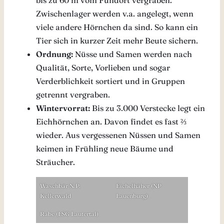
bis zu 60 m vom Fundort vergraben.
Zwischenlager werden v.a. angelegt, wenn
viele andere Hörnchen da sind. So kann ein
Tier sich in kurzer Zeit mehr Beute sichern.
Ordnung:
Nüsse und Samen werden nach
Qualität, Sorte, Vorlieben und sogar
Verderblichkeit sortiert und in Gruppen
getrennt vergraben.
Wintervorrat:
Bis zu 3.000 Verstecke legt ein
Eichhörnchen an. Davon findet es fast ⅔
wieder. Aus vergessenen Nüssen und Samen
keimen in Frühling neue Bäume und
Sträucher.
Waschbär N.P.
Eichelhäher (NP
Kellerwald
Lauenburg)
Rabe (LSG Lautertal)