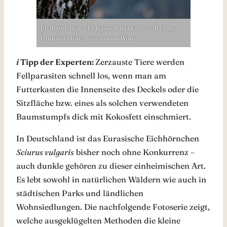
Eichhörnchen – die typischen etwa 3,5 cm langen
Ohrpinsel tragen sie nur im Winter.
i
Tipp der Experten:
Zerzauste Tiere werden
Fellparasiten schnell los, wenn man am
Futterkasten die Innenseite des Deckels oder die
Sitzfläche bzw. eines als solchen verwendeten
Baumstumpfs dick mit Kokosfett einschmiert.
In Deutschland ist das Eurasische Eichhörnchen
Sciurus vulgaris
bisher noch ohne Konkurrenz –
auch dunkle gehören zu dieser einheimischen Art.
Es lebt sowohl in natürlichen Wäldern wie auch in
städtischen Parks und ländlichen
Wohnsiedlungen. Die nachfolgende Fotoserie zeigt,
welche ausgeklügelten Methoden die kleine