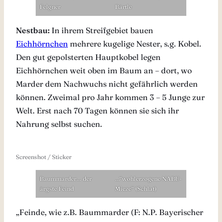
Felgner
Bärtle
Nestbau:
In ihrem Streifgebiet bauen
Eichhörnchen
mehrere kugelige Nester, s.g. Kobel.
Den gut gepolsterten Hauptkobel legen
Eichhörnchen weit oben im Baum an – dort, wo
Marder dem Nachwuchs nicht gefährlich werden
können. Zweimal pro Jahr kommen 3 – 5 Junge zur
Welt. Erst nach 70 Tagen können sie sich ihr
Nahrung selbst suchen.
Screenshot / Sticker
Baummarder… der
…“wohlerzogene NABU-
ärgste Feind
Mieze“ (Schlat)
„Feinde, wie z.B. Baummarder (F: N.P. Bayerischer