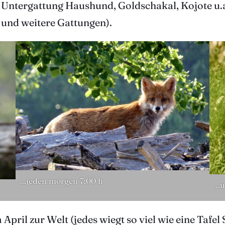
Untergattung Haushund, Goldschakal, Kojote u.a
 und weitere Gattungen).
…jeden morgen 7:00 h
…u
pril zur Welt (jedes wiegt so viel wie eine Tafel