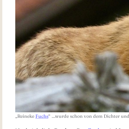
„Reineke
Fuchs
“ …wurde schon von dem Dichter und 