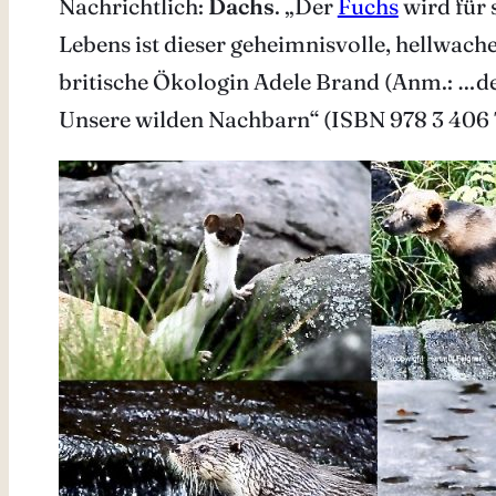
Nachrichtlich:
Dachs
. „Der
Fuchs
wird für 
Lebens ist dieser geheimnisvolle, hellwach
britische Ökologin Adele Brand (Anm.: …de
Unsere wilden Nachbarn“ (ISBN 978 3 406 7