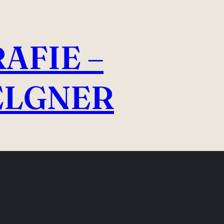
AFIE –
ELGNER