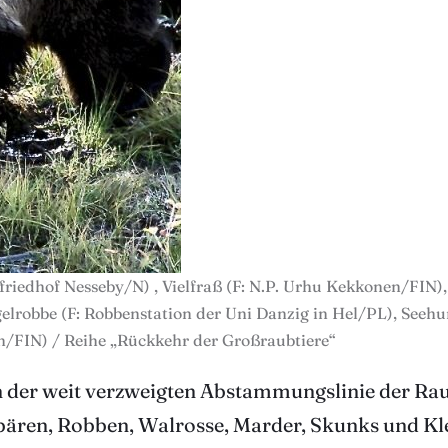
riedhof Nesseby/N) , Vielfraß (F: N.P. Urhu Kekkonen/FIN),
elrobbe (F: Robbenstation der Uni Danzig in Hel/PL), Seehu
/FIN) / Reihe „Rückkehr der Großraubtiere“
n der weit verzweigten Abstammungslinie der Rau
nbären, Robben, Walrosse, Marder, Skunks und K