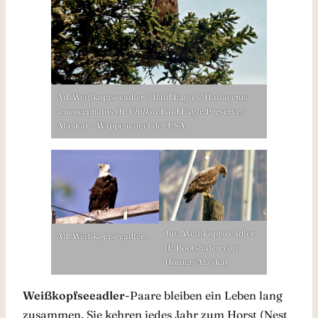
Ad. Weißkopfseeadler / Bald Eagle / Haliaeetus
leucocephalus (R:
Chilkat
Bald Eagle Preserve/
Alaska) – Wappenvogel der USA.
Juv. Weißkopfseeadler
Ad. Weißkopfseeadler…
(F: Bootshafen von
Homer/Alaska)
Weißkopfseeadler
-Paare bleiben ein Leben lang
zusammen. Sie kehren jedes Jahr zum Horst (Nest