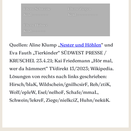
Eltern: Schweine
Eltern: Ziegen
Kind:
– – – – – –
Kind:
– – – – – – – –
Eltern: Hühner
Kind:
– – – – –
Quellen: Aline Klump „
Nester und Höhlen
“ und
Eva Fauth „Tierkinder“ SÜDWEST PRESSE /
KRUSCHEL 23.4.21; Kai Friedemann „Hör mal,
wer da hämmert“ TVdirekt 13/2023; Wikipedia.
Lösungen von rechts nach links geschrieben:
Hirsch/blaK, Wildschein/gnilhcsirF, Reh/ztiK,
Wolf/epleW, Esel/nelhoF, Schafe/mmaL,
Schwein/lekreF, Ziege/nielkciZ, Huhn/neküK.