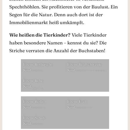
Spechthöhlen. Sie profitieren von der Baulust. Ein
Segen für die Natur. Denn auch dort ist der
Immobilienmarkt heiß umkämpft.
Wie heißen die Tierkinder?
Viele Tierkinder
haben besondere Namen – kennst du sie? Die
Striche verraten die Anzahl der Buchstaben!
Eltern: Rothirsche
Eltern: Wildschweine
Kind:
– – – –
Kind:
– – – – –
– – – – – –
Eltern: Rehe
Kind:
_ _ _ _
Eltern: Wölfe
Eltern: Esel
Kind:
– – – – –
Kind:
– – – –
– –
Eltern: Schafe
Kind:
– – – –