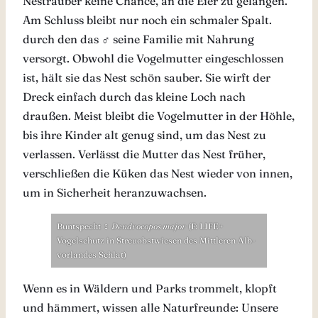
Nesträuber keine Chance, an die Eier zu gelangen.
Am Schluss bleibt nur noch ein schmaler Spalt.
durch den das ♂ seine Familie mit Nahrung
versorgt. Obwohl die Vogelmutter eingeschlossen
ist, hält sie das Nest schön sauber. Sie wirft der
Dreck einfach durch das kleine Loch nach
draußen. Meist bleibt die Vogelmutter in der Höhle,
bis ihre Kinder alt genug sind, um das Nest zu
verlassen. Verlässt die Mutter das Nest früher,
verschließen die Küken das Nest wieder von innen,
um in Sicherheit heranzuwachsen.
Buntspecht ♀
Dendrocopos major
(F: LIFE+
Vogelschutz in Streuobstwiesen des Mittleren Alb-
vorlandes Schlat)
Wenn es in Wäldern und Parks trommelt, klopft
und hämmert, wissen alle Naturfreunde: Unsere