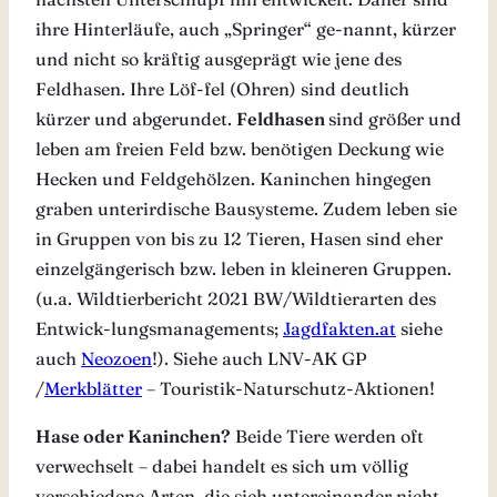
ihre Hinterläufe, auch „Springer“ ge-nannt, kürzer
und nicht so kräftig ausgeprägt wie jene des
Feldhasen. Ihre Löf-fel (Ohren) sind deutlich
kürzer und abgerundet.
Feldhasen
sind größer und
leben am freien Feld bzw. benötigen Deckung wie
Hecken und Feldgehölzen. Kaninchen hingegen
graben unterirdische Bausysteme. Zudem leben sie
in Gruppen von bis zu 12 Tieren, Hasen sind eher
einzelgängerisch bzw. leben in kleineren Gruppen.
(u.a. Wildtierbericht 2021 BW/Wildtierarten des
Entwick-lungsmanagements;
Jagdfakten.at
siehe
auch
Neozoen
!). Siehe auch LNV-AK GP
/
Merkblätter
– Touristik-Naturschutz-Aktionen!
Hase oder Kaninchen?
Beide Tiere werden oft
verwechselt – dabei handelt es sich um völlig
verschiedene Arten, die sich untereinander nicht