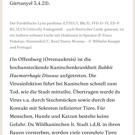
Gürtanyel 3.4.21).
Der Pardelluchs Lynx pardinus (CITES/I, BK/II, FFH II+IV, ES+P
RL, IUCN Critically Endagered) – auch Iberischer Luchs genannt, ist
ein äußerst seltener Luchs mit Habitaten in Spanien (F: Finca
Peñalajo Almuradiel/C. Real/Sierra Morena – © Wilhelm Knopp)
und Portugal.
i
In Offenburg (Ortenaukreis) ist die
hochansteckende Kaninchenkrankheit
Rabbit
Haemorrhagic Disease
aufgetreten. Die
Virusinfektion führt bei Kaninchen schnell zum
Tod, wie die Stadt mitteilte. Übertragen werde ds
Virus v.a. durch Stechmücken sowie durch den
Kontakt mit Sekreten infizierter Tiere. Für
Menschen, Hunde und Katzen bestehe keine
Gefahr. Da Wildkaninchen lt. Stadt i.d.R. in ihren
Bauen versterben, werden viele verendete Tiere