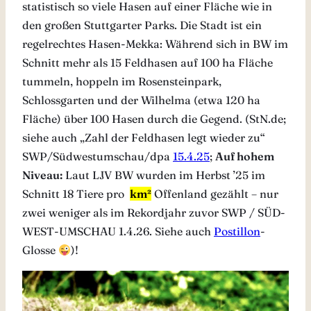
statistisch so viele Hasen auf einer Fläche wie in
den großen Stuttgarter Parks. Die Stadt ist ein
regelrechtes Hasen-Mekka: Während sich in BW im
Schnitt mehr als 15 Feldhasen auf 100 ha Fläche
tummeln, hoppeln im Rosensteinpark,
Schlossgarten und der Wilhelma (etwa 120 ha
Fläche) über 100 Hasen durch die Gegend. (StN.de;
siehe auch „Zahl der Feldhasen legt wieder zu“
SWP/Südwestumschau/dpa
15.4.25
;
Auf hohem
Niveau:
Laut LJV BW wurden im Herbst ’25 im
Schnitt 18 Tiere pro
km²
Offenland gezählt – nur
zwei weniger als im Rekordjahr zuvor SWP / SÜD-
WEST-UMSCHAU 1.4.26. Siehe auch
Postillon
-
Glosse
)!