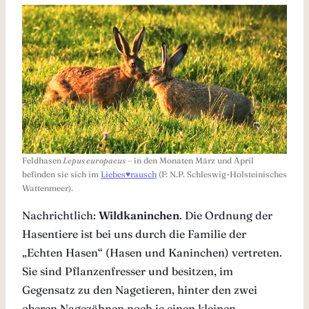
Feldhasen
Lepus europaeus
– in den Monaten März und April
befinden sie sich im
Liebes♥rausch
(F: N.P. Schleswig-Holsteinisches
Wattenmeer).
Nachrichtlich:
Wildkaninchen
. Die Ordnung der
Hasentiere ist bei uns durch die Familie der
„Echten Hasen“ (Hasen und Kaninchen) vertreten.
Sie sind Pflanzenfresser und besitzen, im
Gegensatz zu den Nagetieren, hinter den zwei
oberen Nagezähnen noch je einen kleinen