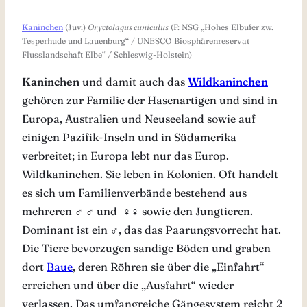
Kaninchen
(Juv.)
Oryctolagus cuniculus
(F: NSG „Hohes Elbufer zw.
Tesperhude und Lauenburg“ / UNESCO Biosphärenreservat
Flusslandschaft Elbe“ / Schleswig-Holstein)
Kaninchen
und damit auch das
Wildkaninchen
gehören zur Familie der Hasenartigen und sind in
Europa, Australien und Neuseeland sowie auf
einigen Pazifik-Inseln und in Südamerika
verbreitet; in Europa lebt nur das Europ.
Wildkaninchen. Sie leben in Kolonien. Oft handelt
es sich um Familienverbände bestehend aus
mehreren ♂ ♂ und ♀♀ sowie den Jungtieren.
Dominant ist ein ♂, das das Paarungsvorrecht hat.
Die Tiere bevorzugen sandige Böden und graben
dort
Baue
, deren Röhren sie über die „Einfahrt“
erreichen und über die „Ausfahrt“ wieder
verlassen. Das umfangreiche Gängesystem reicht 2