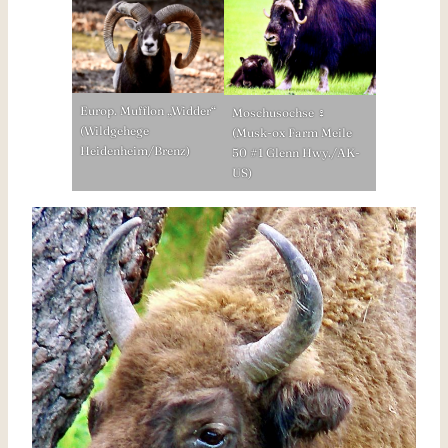
Europ. Mufflon „Widder“
Moschusochse ♀
(Wildgehege
(Musk-ox Farm Meile
Heidenheim/Brenz)
50 #1 Glenn Hwy./AK-
US)