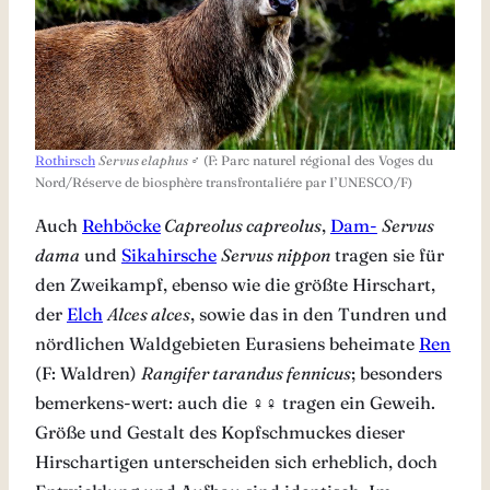
Rothirsch
Servus elaphus
♂ (F: Parc naturel régional des Voges du
Nord/Réserve de biosphère transfrontaliére par I’UNESCO/F)
Auch
Rehböcke
Capreolus capreolus
,
Dam-
Servus
dama
und
Sikahirsche
Servus nippon
tragen sie für
den Zweikampf, ebenso wie die größte Hirschart,
der
Elch
Alces alces
, sowie das in den Tundren und
nördlichen Waldgebieten Eurasiens beheimate
Ren
(F: Waldren)
Rangifer tarandus fennicus
; besonders
bemerkens-wert: auch die ♀♀ tragen ein Geweih.
Größe und Gestalt des Kopfschmuckes dieser
Hirschartigen unterscheiden sich erheblich, doch