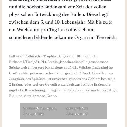
und die höchste Endenzahl zur Zeit der vollen
physischen Entwicklung des Bullen. Diese liegt
zwischen dem 5. und 10. Lebensjahr. Mit bis zu 2
cm Wachstum pro Tag ist es das sich am
schnellsten bildende bekannte Organ im Tierreich.
Fallwild (Rothirsch – Trophäe „Ungerader 16-Ender – F:
Birkental/Tirol/A), PL). Studie „Knochendichte“ = geschossene
Stücke weisen bessere Konditionen auf, d.h. Wildbestände sind bei
Großraubtierpräsenz nachweislich gesünder! Das 1. Geweih eines
Jungtiers, des Spießers, ist unverzweigt; dass des Gablers besitzt je
2 Enden, jedes weitere Geweih entwickelt zusätzliche Enden, die
jagdliche Bezeichnungen tragen. Im Foto von unten nach oben: Aug-,
Eis- und Mittelsprosse, Krone.
Spießer (F: Naturpark
Gabler (F: N.P.
Spessart/BY)
Schwarzwald)