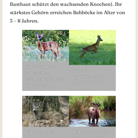
Basthaut schützt den wachsenden Knochen). Ihr
stärkstes Gehörn erreichen Rehböcke im Alter von
3 – 8 Jahren.
„Gabler“ im Revier
„Sechser“
Nadleśnictwo
Biosphärenreservat
Szczebra/Woiwodschaft
Schorfheide-Chorin
Podlachien/PL
„Kolbenhirsch“ (NSG
Rehbock im „Bast“