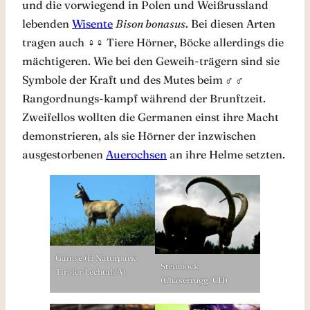
und die vorwiegend in Polen und Weißrussland
lebenden
Wisente
Bison bonasus
. Bei diesen Arten
tragen auch ♀♀ Tiere Hörner, Böcke allerdings die
mächtigeren. Wie bei den Geweih-trägern sind sie
Symbole der Kraft und des Mutes beim
♂
♂
Rangordnungs-kampf während der Brunftzeit.
Zweifellos wollten die Germanen einst ihre Macht
demonstrieren, als sie Hörner der inzwischen
ausgestorbenen
Auerochsen
an ihre Helme setzten.
Gämse (F: Naturpark
Steinbock
Tiroler Lechtal/A)
(Chäserrugg/CH)