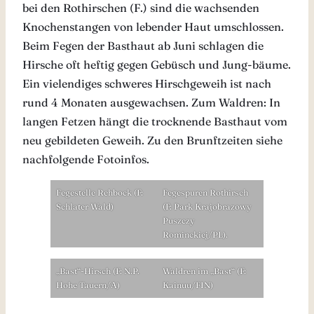
bei den Rothirschen (F.) sind die wachsenden
Knochenstangen von lebender Haut umschlossen.
Beim Fegen der Basthaut ab Juni schlagen die
Hirsche oft heftig gegen Gebüsch und Jung-bäume.
Ein vielendiges schweres Hirschgeweih ist nach
rund 4 Monaten ausgewachsen. Zum Waldren: In
langen Fetzen hängt die trocknende Basthaut vom
neu gebildeten Geweih. Zu den Brunftzeiten siehe
nachfolgende Fotoinfos.
Fegestelle Rehbock (F:
Fegespuren Rothirsch
Schlater Wald)
(F: Park Krajobrazowy
Puszczy
Rominckiej/PL).
„Bast“-Hirsch (F: N.P.
Waldren im „Bast“ (F:
Hohe Tauern/A)
Kainuu/FIN)