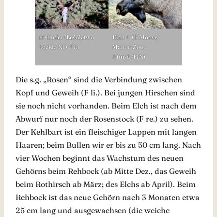
16-Ender (Leśnictwo
Elch ♂ (F: Moose
Łozki/ NO-PL)
Manor-Zoo,
Jämsä/FIN)
Die s.g. „Rosen“ sind die Verbindung zwischen
Kopf und Geweih (F li.). Bei jungen Hirschen sind
sie noch nicht vorhanden. Beim Elch ist nach dem
Abwurf nur noch der Rosenstock (F re.) zu sehen.
Der Kehlbart ist ein fleischiger Lappen mit langen
Haaren; beim Bullen wir er bis zu 50 cm lang. Nach
vier Wochen beginnt das Wachstum des neuen
Gehörns beim Rehbock (ab Mitte Dez., das Geweih
beim Rothirsch ab März; des Elchs ab April). Beim
Rehbock ist das neue Gehörn nach 3 Monaten etwa
25 cm lang und ausgewachsen (die weiche