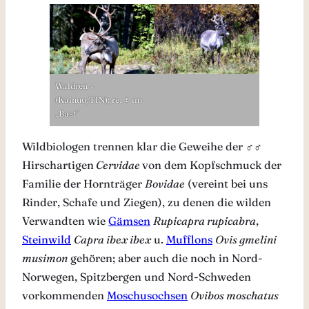
Waldren ♂
(Kainuu/FIN); re. ♀ im
„Bast“
Wildbiologen trennen klar die Geweihe der ♂♂
Hirschartigen
Cervidae
von dem Kopfschmuck der
Familie der Hornträger
Bovidae
(vereint bei uns
Rinder, Schafe und Ziegen), zu denen die wilden
Verwandten wie
Gämsen
Rupicapra rupicabra
,
Steinwild
Capra ibex ibex
u.
Mufflons
Ovis gmelini
musimon
gehören; aber auch die noch in Nord-
Norwegen, Spitzbergen und Nord-Schweden
vorkommenden
Moschusochsen
Ovibos moschatus