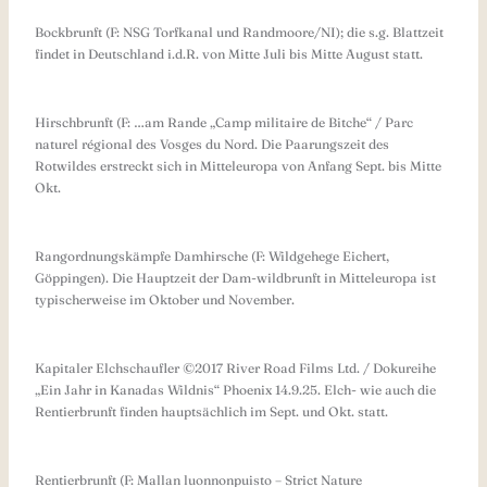
Bockbrunft (F: NSG Torfkanal und Randmoore/NI); die s.g. Blattzeit
findet in Deutschland i.d.R. von Mitte Juli bis Mitte August statt.
Hirschbrunft (F: …am Rande „Camp militaire de Bitche“ / Parc
naturel régional des Vosges du Nord. Die Paarungszeit des
Rotwildes erstreckt sich in Mitteleuropa von Anfang Sept. bis Mitte
Okt.
Rangordnungskämpfe Damhirsche (F: Wildgehege Eichert,
Göppingen). Die Hauptzeit der Dam-wildbrunft in Mitteleuropa ist
typischerweise im Oktober und November.
Kapitaler Elchschaufler ©2017 River Road Films Ltd. / Dokureihe
„Ein Jahr in Kanadas Wildnis“ Phoenix 14.9.25. Elch- wie auch die
Rentierbrunft finden hauptsächlich im Sept. und Okt. statt.
Rentierbrunft (F: Mallan luonnonpuisto – Strict Nature