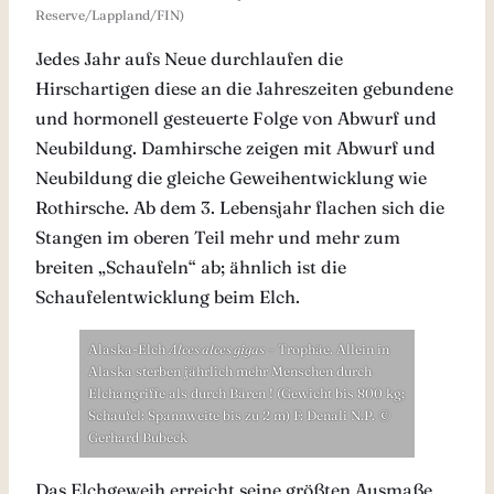
Reserve/Lappland/FIN)
Jedes Jahr aufs Neue durchlaufen die
Hirschartigen diese an die Jahreszeiten gebundene
und hormonell gesteuerte Folge von Abwurf und
Neubildung. Damhirsche zeigen mit Abwurf und
Neubildung die gleiche Geweihentwicklung wie
Rothirsche. Ab dem 3. Lebensjahr flachen sich die
Stangen im oberen Teil mehr und mehr zum
breiten „Schaufeln“ ab; ähnlich ist die
Schaufelentwicklung beim Elch.
Alaska-Elch
Alces alces gigas
– Trophäe. Allein in
Alaska sterben jährlich mehr Menschen durch
Elchangriffe als durch Bären ! (Gewicht bis 800 kg;
Schaufel: Spannweite bis zu 2 m) F: Denali N.P. ©
Gerhard Bubeck
Das Elchgeweih erreicht seine größten Ausmaße