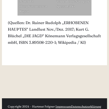
Achtender
Zehnender (F: Naturpark
(Biosphärenreservat
Spessart/BY)
Rügen)
(Quellen: Dr. Rainer Rudolph „ERHOBENEN
HAUPTES“ Landlust Nov./Dez. 2017; Kurt G.
Blüchel „DIE JAGD“ Könemann Verlagsgesellschaft
mbH, ISBN 3.89508-220-1; Wikipedia / KI)
Copyright 2024 – Hartmut Felgner
Impressum
Datenschutzerklärung