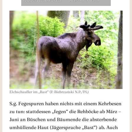
Diersfordter Wald)
(Puszcza Białowieska)
Elchschaufler im „Bast“ (F: Biebrzański N.P./PL)
S.g. Fegespuren haben nichts mit einem Kehrbesen
zu tun: stattdessen „fegen“ die Rehböcke ab März –
Juni an Büschen und Bäumende die absterbende
umhüllende Haut (Jägersprache „Bast“) ab. Auch