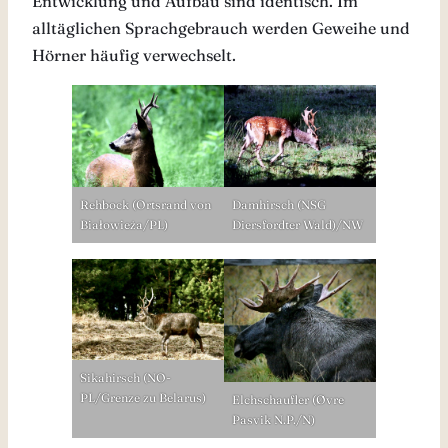
Entwicklung und Aufbau sind identisch. Im
alltäglichen Sprachgebrauch werden Geweihe und
Hörner häufig verwechselt.
Rehbock (Ortsrand von
Damhirsch (NSG
Białowieża/PL)
Diersfordter Wald)/NW
Sikahirsch (NO-
PL/Grenze zu Belarus)
Elchschaufler (Øvre
Pasvik N.P./N)