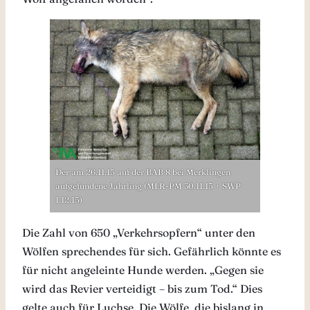
Der am 26.11.15 auf der BAB 8 bei Merklingen
aufgefundene Jährling (MLR-PM 30.11.15 + SWP
1.12.15)
Die Zahl von 650 „Verkehrsopfern“ unter den
Wölfen sprechendes für sich. Gefährlich könnte es
für nicht angeleinte Hunde werden. „Gegen sie
wird das Revier verteidigt – bis zum Tod.“ Dies
gelte auch für Luchse. Die Wölfe, die bislang in