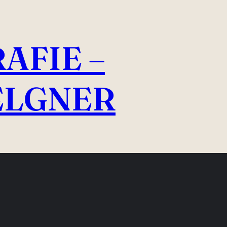
AFIE –
ELGNER